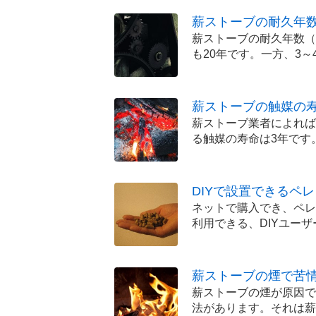
薪ストーブの耐久年数
薪ストーブの耐久年数（
も20年です。一方、3
薪ストーブの触媒の寿
薪ストーブ業者によれば
る触媒の寿命は3年です
DIYで設置できるペ
ネットで購入でき、ペレ
利用できる、DIYユー
薪ストーブの煙で苦
薪ストーブの煙が原因で
法があります。それは薪