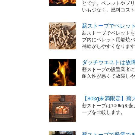
とです。ペレットやブリ
いも少なく、燃料コスト
薪ストーブでペレッ
薪ストーブでペレットを
ブ内にペレット用燃焼バ
補給がしやすくなります
ダッチウエストは故
薪ストーブの設置業者に
耐久性が悪くて故障しや
【80kg未満限定】
薪ストーブは100kgを
ーブを比較します。
薪ストーブで発電で