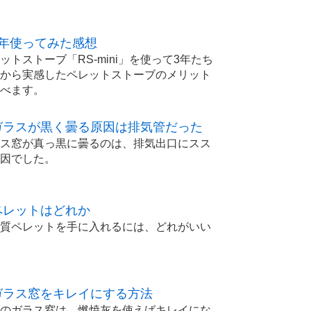
年使ってみた感想
トストーブ「RS-mini」を使って3年たち
から実感したペレットストーブのメリット
べます。
ガラスが黒く曇る原因は排気管だった
ス窓が真っ黒に曇るのは、排気出口にスス
因でした。
ペレットはどれか
質ペレットを手に入れるには、どれがいい
ガラス窓をキレイにする方法
のガラス窓は、燃焼灰を使えばキレイにな