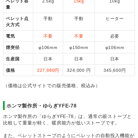
ペレット容
2.5kg
15kg
10kg
量
ペレット点
手動
手動
ヒーター
火方式
電気
不要
不要
必要
煙突径
φ106mm
φ150mm
φ106mm
生産国
日本
日本
日本
価格
227,880円
324,000 円
345,600円
（価格は公式サイトでの販売価格、税込み）
ホンマ製作所・ゆらぎYFE-78
ホンマ製作所の「ゆらぎYFE-78」は、通常の薪ストーブと
比較して重量が軽く、暖房能力が低いストーブです。
また、ペレットストーブのようにペレットの自動投入機能が