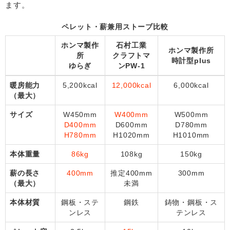
ます。
ペレット・薪兼用ストーブ比較
ホンマ製作
石村工業
ホンマ製作所
所
クラフトマ
時計型plus
ゆらぎ
ンPW-1
暖房能力
5,200kcal
12,000kcal
6,000kcal
（最大）
サイズ
W450mm
W400mm
W500mm
D400mm
D600mm
D780mm
H780mm
H1020mm
H1010mm
本体重量
86kg
108kg
150kg
薪の長さ
400mm
推定400mm
300mm
（最大）
未満
本体材質
鋼板・ステ
鋼鉄
鋳物・鋼板・ス
ンレス
テンレス