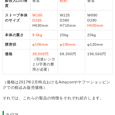
薪投入口の角
垂直
斜め
垂直
度
ストーブ本体
W165
W225
W880
のサイズ
D265
D380
D280
H630mm
H710mm
H500mm
本体の重さ
9.5kg
20kg
20kg
煙突径
φ106mm
φ106mm
φ120mm
価格
38,000円
68,300円
196,560円
（別途レンガ
とU字溝の費
用が必要）
（価格は2017年2月時点おけるAmazonやヤフーショッピン
グでの税込み販売価格）
それでは、これらの製品の特徴をそれぞれ紹介します。
ユジコ