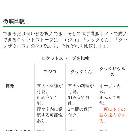
徹底比較
できるだけ長い薪を投入でき、そして大手通販サイトで購入
できるロケットストーブは「ユジコ」「クックくん」「クッ
クザウルス」の3つであり、それぞれを比較します。
ロケットストーブを比較
クックザウル
ユジコ
クックくん
ス
特徴
直火の料理が
直火の料理が
オーブン内
可能。
可能。
蔵。
組み立て可
組み立て可
組み立て可
能。
能。
能。
煙が室内に逆
2年間の保証
一度に多くの
流する可能性
付き。
薪を投入でき
あり。
る。