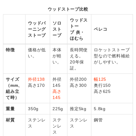
ウッドストーブ比較
ウッドス
ウッドバ
ソロ
トー
ーニング
スト
ペレコ
ブ 炎・
ストーブ
ーブ
ほむら
特徴
価格が低
本体
長時間使
ロケットストーブ
い。
が軽
える。
型なので燃料補給
い。
20年保
がしやすい。
証。
サイズ
外径138
外径
外径200
幅125
（mm、
高さ170
145
高さ300
奥行150
組み立
高さ
高さ625
て時）
145
重量
350g
225g
推定5kg
5.8kg
材質
ステンレ
ステ
ステンレ
鋼管
ス
ンレ
ス
ス