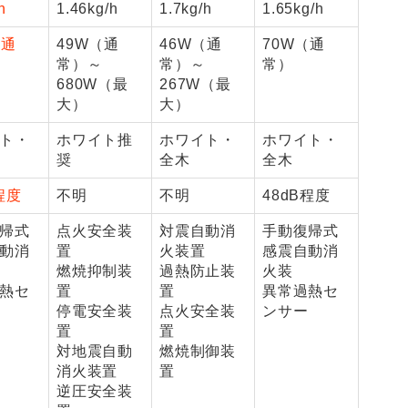
h
1.46kg/h
1.7kg/h
1.65kg/h
（通
49W（通
46W（通
70W（通
常）～
常）～
常）
680W（最
267W（最
大）
大）
ト・
ホワイト推
ホワイト・
ホワイト・
奨
全木
全木
程度
不明
不明
48dB程度
帰式
点火安全装
対震自動消
手動復帰式
動消
置
火装置
感震自動消
燃焼抑制装
過熱防止装
火装
熱セ
置
置
異常過熱セ
停電安全装
点火安全装
ンサー
置
置
対地震自動
燃焼制御装
消火装置
置
逆圧安全装