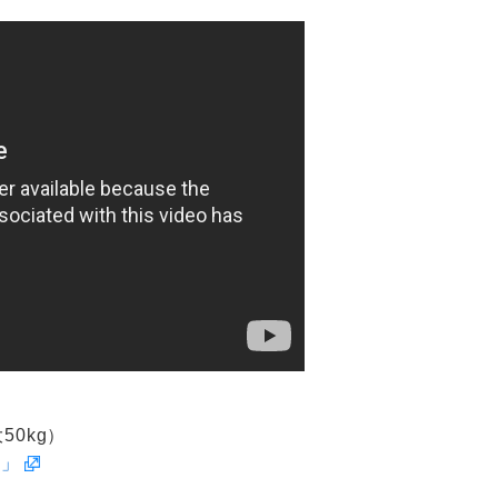
50kg）
i」