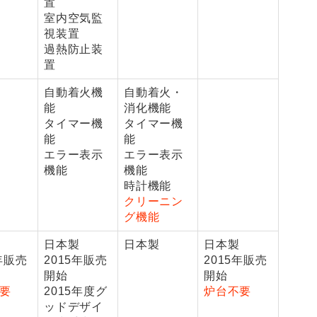
置
室内空気監
視装置
過熱防止装
置
自動着火機
自動着火・
能
消化機能
タイマー機
タイマー機
能
能
エラー表示
エラー表示
機能
機能
時計機能
クリーニン
グ機能
日本製
日本製
日本製
5年販売
2015年販売
2015年販売
開始
開始
要
2015年度グ
炉台不要
ッドデザイ