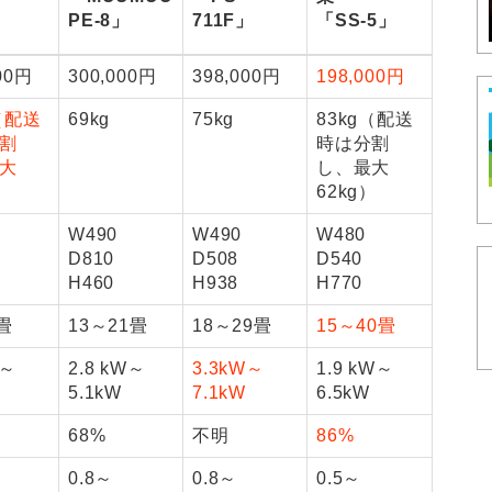
PE-8」
711F」
「SS-5」
」
00円
300,000円
398,000円
198,000円
（配送
69kg
75kg
83kg（配送
割
時は分割
大
し、最大
）
62kg）
W490
W490
W480
D810
D508
D540
H460
H938
H770
畳
13～21畳
18～29畳
15～40畳
W～
2.8 kW～
3.3kW～
1.9 kW～
5.1kW
7.1kW
6.5kW
68%
不明
86%
0.8～
0.8～
0.5～