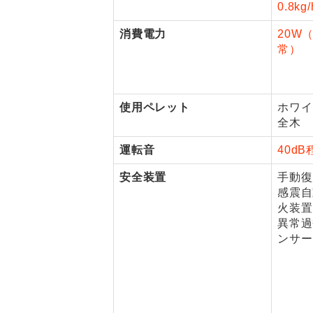
0.8kg/
消費電力
20W
常）
使用ペレット
ホワイ
全木
運転音
40dB
安全装置
手動復
感震自
火装置
異常過
ンサー