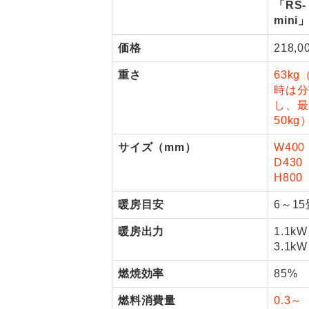
「RS-
mini
価格
218,0
重さ
63kg
時は分
し、最
50kg
サイズ（mm）
W400
D430
H800
暖房目安
6～15
暖房出力
1.1k
3.1kW
燃焼効率
85%
燃料消費量
0.3～